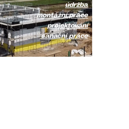
údržba
montážní práce
projektování
sanační práce
Pumps concept s.r.o.